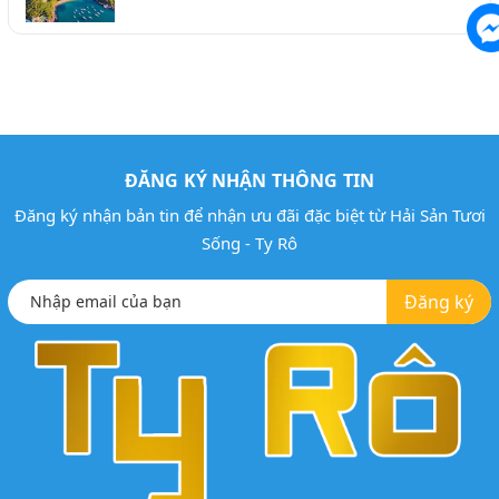
ĐĂNG KÝ NHẬN THÔNG TIN
Đăng ký nhận bản tin để nhận ưu đãi đặc biệt từ Hải Sản Tươi
Sống - Ty Rô
Đăng ký