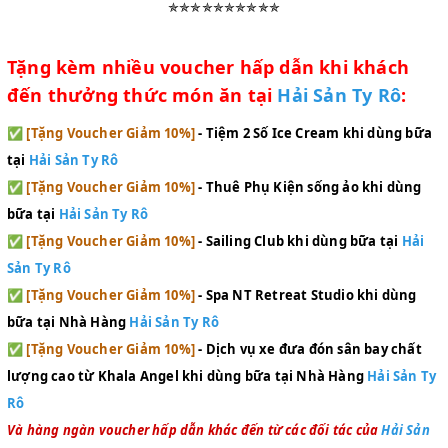
✯
✯
✯
✯
✯
✯
✯
✯
✯
✯
Tặng kèm nhiều voucher hấp dẫn khi khách
đến thưởng thức món ăn tại
Hải Sản Ty Rô
:
✅
[Tặng Voucher Giảm 10%]
- Tiệm 2 Số Ice Cream khi dùng bữa
tại
Hải Sản Ty Rô
✅
[Tặng Voucher Giảm 10%]
- Thuê Phụ Kiện sống ảo khi dùng
bữa tại
Hải Sản Ty Rô
✅
[Tặng Voucher Giảm 10%]
- Sailing Club khi dùng bữa tại
Hải
Sản Ty Rô
✅
[Tặng Voucher Giảm 10%]
- Spa NT Retreat Studio khi dùng
bữa tại Nhà Hàng
Hải Sản Ty Rô
✅
[Tặng Voucher Giảm 10%]
- Dịch vụ xe đưa đón sân bay chất
lượng cao từ Khala Angel
khi dùng bữa tại Nhà Hàng
Hải Sản Ty
Rô
Và hàng ngàn voucher hấp dẫn khác đến từ các đối tác của
Hải Sản