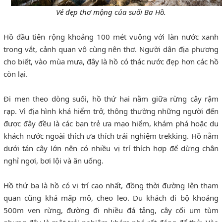
Vẻ đẹp thơ mộng của suối Ba Hồ.
Hồ đầu tiên rộng khoảng 100 mét vuông với làn nước xanh
trong vắt, cảnh quan vô cùng nên thơ. Người dân địa phương
cho biết, vào mùa mưa, đây là hồ có thác nước đẹp hơn các hồ
còn lại.
Đi men theo dòng suối, hồ thứ hai nằm giữa rừng cây rậm
rạp. Vì địa hình khá hiểm trở, thông thường những người đến
được đây đều là các bạn trẻ ưa mạo hiểm, khám phá hoặc du
khách nước ngoài thích ưa thích trải nghiệm trekking. Hồ nằm
dưới tán cây lớn nên có nhiều vị trí thích hợp để dừng chân
nghỉ ngơi, bơi lội và ăn uống.
Hồ thứ ba là hồ có vị trí cao nhất, đồng thời đường lên tham
quan cũng khá mấp mô, cheo leo. Du khách đi bộ khoảng
500m ven rừng, đường đi nhiều đá tảng, cây cối um tùm