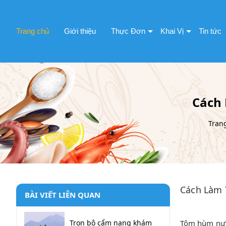
Trang chủ
Giới thiệu
Thực Đơn
Khai Vị
Tin tức
Cách
Tran
Cách Làm 
BÀI VIẾT LIÊN QUAN
Trọn bộ cẩm nang khám
Tôm hùm nướn