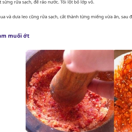
 sừng rửa sạch, để ráo nước. Tỏi lột bỏ lớp vỏ.
chua và dưa leo cũng rửa sạch, cắt thành từng miếng vừa ăn, sau 
àm muối ớt