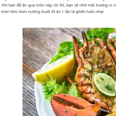
t. Khi bạn đã ăn qua món này rồi thì, bạn sẽ nhớ mãi hương vị n
 món tôm hùm nướng muối ớt ăn 1 lần là ghiền luôn nha!