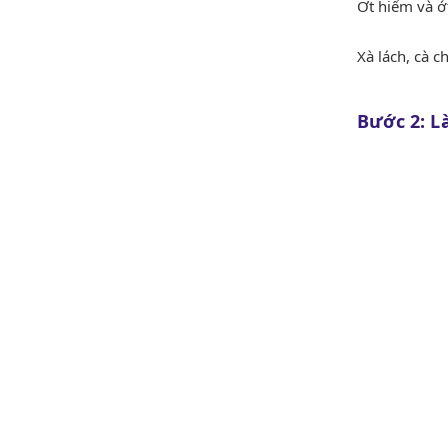
Ớt hiểm và ớt
Xà lách, cà 
Bước 2: L