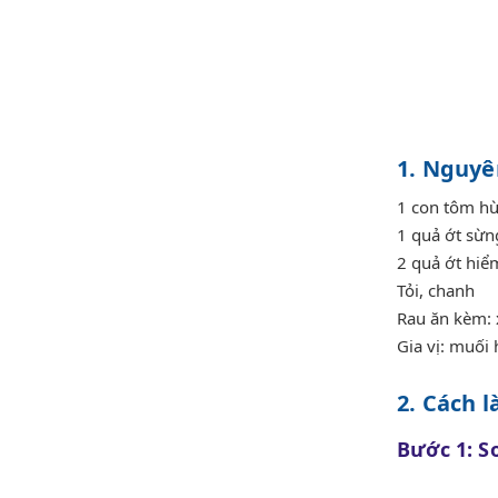
1. Nguyê
1 con tôm h
1 quả ớt sừn
2 quả ớt hiể
Tỏi, chanh
Rau ăn kèm: x
Gia vị: muối 
2. Cách 
Bước 1: S