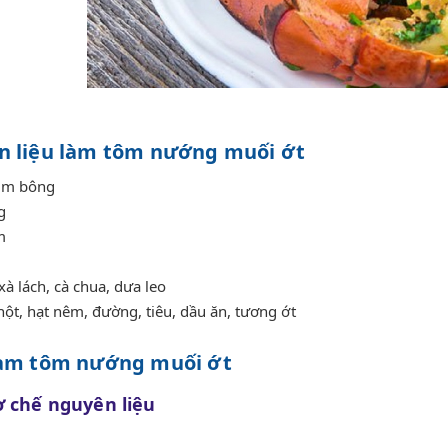
n liệu làm tôm nướng muối ớt
ùm bông
g
m
à lách, cà chua, dưa leo
hột, hạt nêm, đường, tiêu, dầu ăn, tương ớt
làm tôm nướng muối ớt
ơ chế nguyên liệu