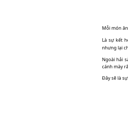
Mỗi món ăn 
Là sự kết 
nh
ư
ng l
ạ
i c
Ngoài hải 
cánh mày râ
Đây sẽ là sự