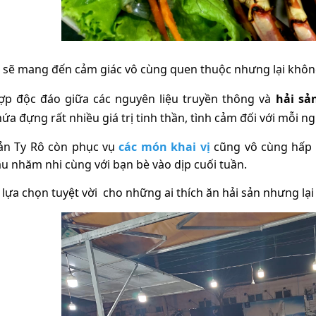
sẽ mang đến cảm giác vô cùng quen thuộc nhưng lại khôn
hợp độc đáo giữa các nguyên liệu truyền thông và
hải sả
h
ứ
a
đự
ng r
ấ
t nhi
ề
u giá tr
ị
tinh th
ầ
n, tình c
ả
m
đố
i v
ớ
i m
ỗ
i ng
sản Ty Rô còn phục vụ
các món khai vị
cũng vô cùng hấp 
u nhăm nhi cùng với bạn bè vào dịp cuối tuần.
 lựa chọn tuyệt vời
cho những ai thích ăn hải sản nhưng lạ