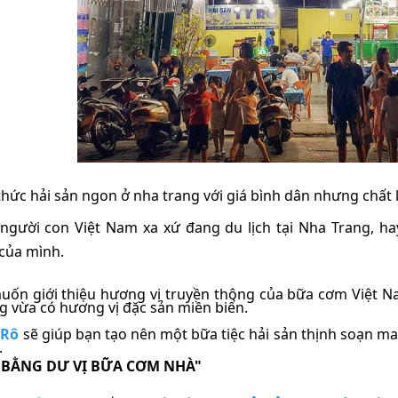
hức hải sản ngon ở nha trang với giá bình dân nhưng chất
 người con Việt Nam xa xứ đang du lịch tại Nha Trang, 
của mình.
uốn giới thiệu hương vị truyền thông của bữa cơm Việt 
g vừa có hương vị đặc sản miền biển.
 Rô
sẽ giúp bạn tạo nên một bữa tiệc hải sản thịnh soạn m
.
 B
Ằ
NG D
Ư
V
Ị
B
Ữ
A C
Ơ
M NHÀ"