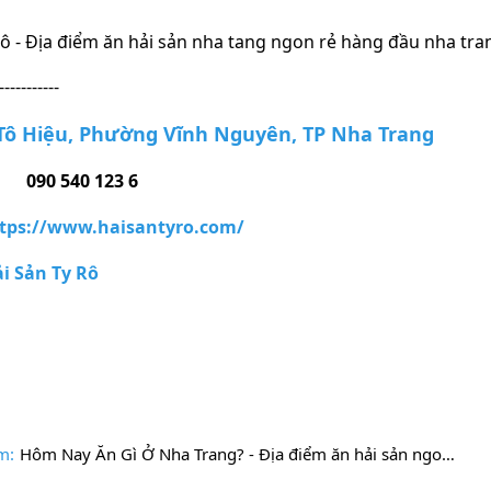
Rô - Địa điểm ăn hải sản nha tang ngon rẻ hàng đầu nha tra
-----------
Tô Hiệu, Phường Vĩnh Nguyên, TP Nha Trang
️
090 540 123 6
tps://www.haisantyro.com/
i Sản Ty Rô
m:
Hôm Nay Ăn Gì Ở Nha Trang? - Địa điểm ăn hải sản ngon ở nha trang