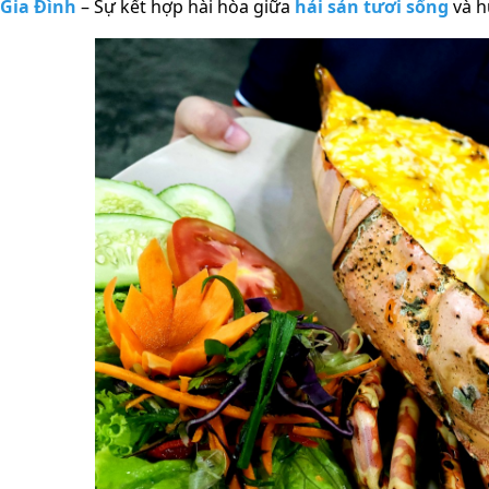
Gia Đình
– Sự kết hợp hài hòa giữa
hải sản tươi sống
và h