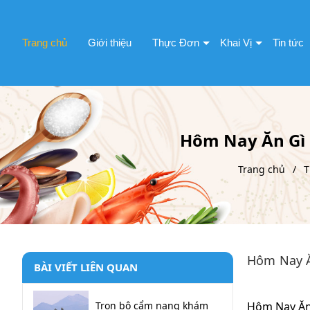
Trang chủ
Giới thiệu
Thực Đơn
Khai Vị
Tin tức
Hôm Nay Ăn Gì 
Trang chủ
T
Hôm Nay Ă
BÀI VIẾT LIÊN QUAN
Trọn bộ cẩm nang khám
Hôm Nay Ăn 