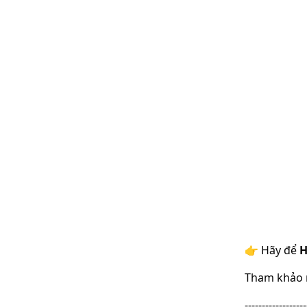
👉 Hãy để
H
Tham khảo n
------------------