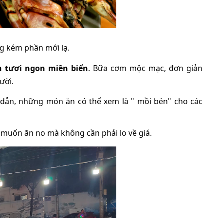
g kém phần mới lạ.
n tươi ngon miền biển
.
B
ữ
a c
ơ
m m
ộ
c m
ạ
c,
đơ
n gi
ả
n
ười.
dẫn, những món ăn có thể xem là " mồi bén" cho các
i muốn ăn no mà không cần phải lo về giá.