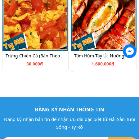
Trứng Chiên Cà (Bán Theo Phần)
Tôm Hùm Tây Úc Nướng/1kg (Size 1kg-1,2kg/Con) (Giá Có Thể Thay Đổi Theo Mùa)
30.000₫
1.600.000₫
ĐĂNG KÝ NHẬN THÔNG TIN
Đăng ký nhận bản tin để nhận ưu đãi đặc biệt từ Hải Sản Tươi
Sống - Ty Rô