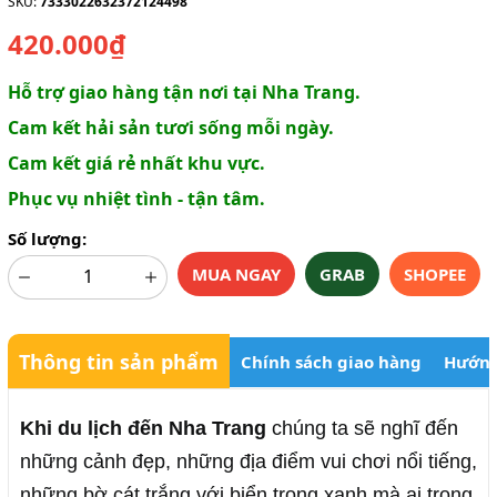
SKU:
7333022632372124498
420.000₫
Hỗ trợ giao hàng tận nơi tại Nha Trang.
Cam kết hải sản tươi sống mỗi ngày.
Cam kết giá rẻ nhất khu vực.
Phục vụ nhiệt tình - tận tâm.
Số lượng:
MUA NGAY
GRAB
SHOPEE
Thông tin sản phẩm
Chính sách giao hàng
Hướng
Khi du lịch đến Nha Trang
chúng ta sẽ nghĩ đến
những cảnh đẹp, những địa điểm vui chơi nổi tiếng,
những bờ cát trắng với biển trong xanh mà ai trong