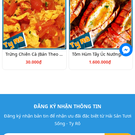
Trứng Chiên Cà (Bán Theo Phần)
Tôm Hùm Tây Úc Nướng/1kg (Size 1kg-1,2kg/Con) (Giá Có Thể Thay Đổi Theo Mùa)
30.000₫
1.600.000₫
ĐĂNG KÝ NHẬN THÔNG TIN
Đăng ký nhận bản tin để nhận ưu đãi đặc biệt từ Hải Sản Tươi
Sống - Ty Rô