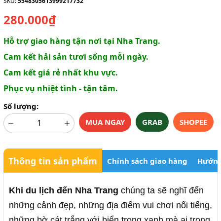
SKU:
5548305613999217732
280.000₫
Hỗ trợ giao hàng tận nơi tại Nha Trang.
Cam kết hải sản tươi sống mỗi ngày.
Cam kết giá rẻ nhất khu vực.
Phục vụ nhiệt tình - tận tâm.
Số lượng:
MUA NGAY
GRAB
SHOPEE
Thông tin sản phẩm
Chính sách giao hàng
Hướng
Khi du lịch đến Nha Trang
chúng ta sẽ nghĩ đến
những cảnh đẹp, những địa điểm vui chơi nổi tiếng,
những bờ cát trắng với biển trong xanh mà ai trong