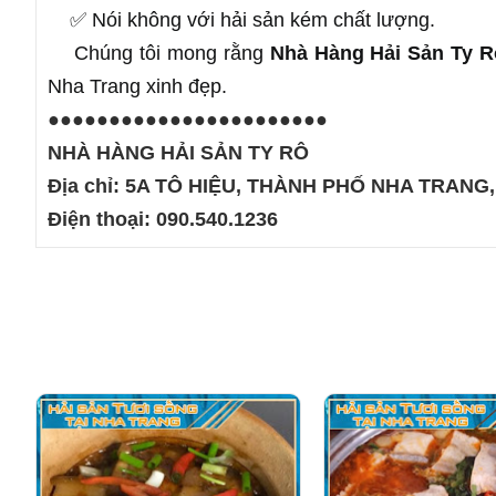
    ✅ Nói không với hải sản kém chất lượng.
Chúng tôi mong rằng 
Nhà Hàng Hải Sản Ty R
Nha Trang xinh đẹp.
●●●●●●●●●●●●●●●●●●●●●●●
NHÀ HÀNG HẢI SẢN TY RÔ
Địa chỉ: 5A TÔ HIỆU, THÀNH PHỐ NHA TRANG
Điện thoại: 090.540.1236