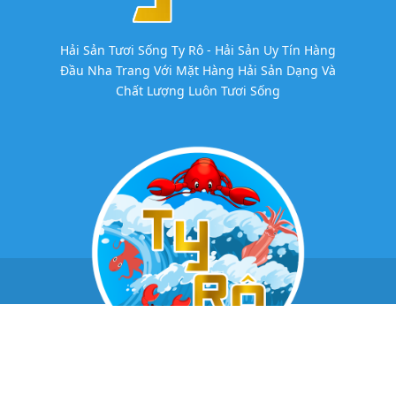
Hải Sản Tươi Sống Ty Rô - Hải Sản Uy Tín Hàng
Đầu Nha Trang Với Mặt Hàng Hải Sản Dạng Và
Chất Lượng Luôn Tươi Sống