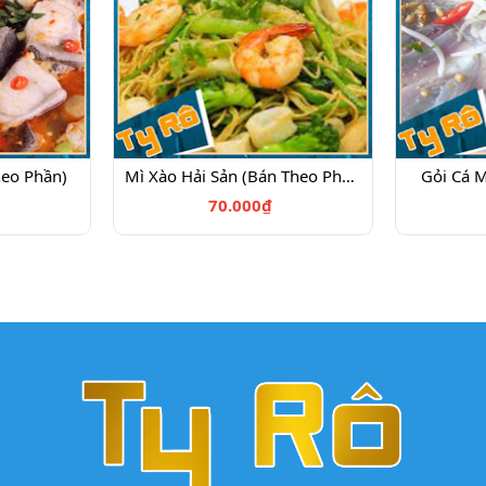
heo Phần)
Mì Xào Hải Sản (Bán Theo Phần)
Gỏi Cá M
70.000₫