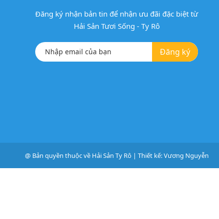
Đăng ký nhận bản tin để nhận ưu đãi đặc biệt từ
Hải Sản Tươi Sống - Ty Rô
Đăng ký
@ Bản quyền thuộc về
Hải Sản Ty Rô
|
Thiết kế:
Vương Nguyễn