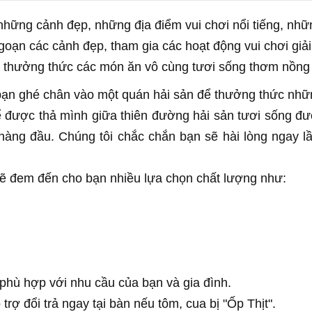
những cảnh đẹp, những địa điểm vui chơi nổi tiếng, nhữn
oạn các cảnh đẹp, tham gia các hoạt động vui chơi giải t
à thưởng thức các món ăn vô cùng tươi sống thơm nồng
ể bạn ghé chân vào một quán hải sản để thưởng thức n
 được thả mình giữa thiên đường hải sản tươi sống đượ
hàng đầu. Chúng tôi chắc chắn bạn sẽ hài lòng ngay lầ
sẽ đem đến cho bạn nhiều lựa chọn chất lượng như:
" phù hợp với nhu cầu của bạn và gia đình.
trợ đổi trả ngay tại bàn nếu tôm, cua bị "Ốp Thịt". 