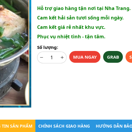
Hỗ trợ giao hàng tận nơi tại Nha Trang.
Cam kết hải sản tươi sống mỗi ngày.
Cam kết giá rẻ nhất khu vực.
Phục vụ nhiệt tình - tận tâm.
Số lượng:
MUA NGAY
GRAB
S
 TIN SẢN PHẨM
CHÍNH SÁCH GIAO HÀNG
HƯỚNG DẪN BẢ