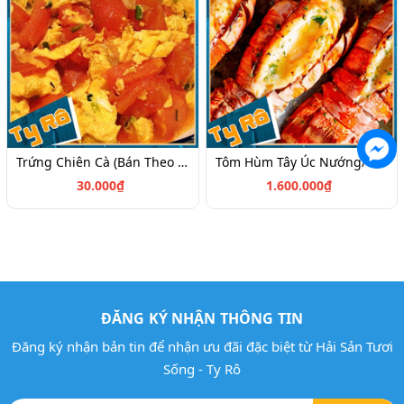
Trứng Chiên Cà (Bán Theo Phần)
Tôm Hùm Tây Úc Nướng/1kg (Size 1kg-1,2kg/Con) (Giá Có Thể Thay Đổi Theo Mùa)
30.000₫
1.600.000₫
ĐĂNG KÝ NHẬN THÔNG TIN
Đăng ký nhận bản tin để nhận ưu đãi đặc biệt từ Hải Sản Tươi
Sống - Ty Rô