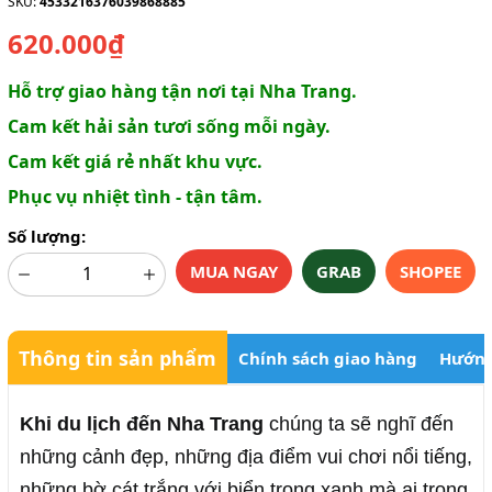
SKU:
4533216376039868885
620.000₫
Hỗ trợ giao hàng tận nơi tại Nha Trang.
Cam kết hải sản tươi sống mỗi ngày.
Cam kết giá rẻ nhất khu vực.
Phục vụ nhiệt tình - tận tâm.
Số lượng:
MUA NGAY
GRAB
SHOPEE
Thông tin sản phẩm
Chính sách giao hàng
Hướng
Khi du lịch đến Nha Trang
chúng ta sẽ nghĩ đến
những cảnh đẹp, những địa điểm vui chơi nổi tiếng,
những bờ cát trắng với biển trong xanh mà ai trong