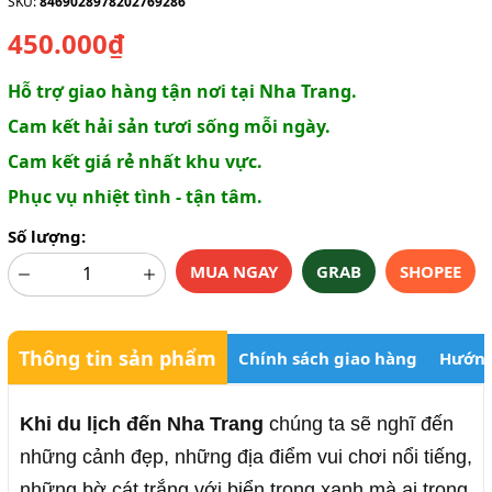
SKU:
8469028978202769286
450.000₫
Hỗ trợ giao hàng tận nơi tại Nha Trang.
Cam kết hải sản tươi sống mỗi ngày.
Cam kết giá rẻ nhất khu vực.
Phục vụ nhiệt tình - tận tâm.
Số lượng:
MUA NGAY
GRAB
SHOPEE
Thông tin sản phẩm
Chính sách giao hàng
Hướng
Khi du lịch đến Nha Trang
chúng ta sẽ nghĩ đến
những cảnh đẹp, những địa điểm vui chơi nổi tiếng,
những bờ cát trắng với biển trong xanh mà ai trong