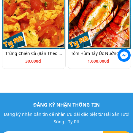
Trứng Chiên Cà (Bán Theo Phần)
Tôm Hùm Tây Úc Nướng/1kg (Size 1kg-1,2kg/Con) (Giá Có Thể Thay Đổi Theo Mùa)
30.000₫
1.600.000₫
ĐĂNG KÝ NHẬN THÔNG TIN
Đăng ký nhận bản tin để nhận ưu đãi đặc biệt từ Hải Sản Tươi
Sống - Ty Rô